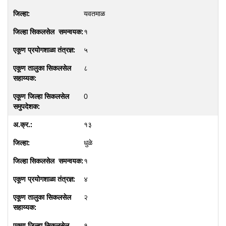
यवतमाळ
१
५
८
0
१३
धुळे
१
४
२
१