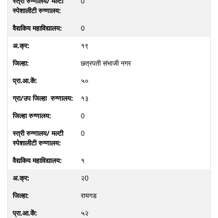
0
0
१९
छत्रपती संभाजी नगर
५०
१३
0
0
१
२0
रायगड
५२