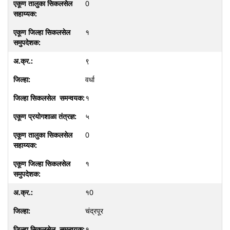
0
१
९
वर्धा
१
५
0
१
१0
चंद्रपूर
१