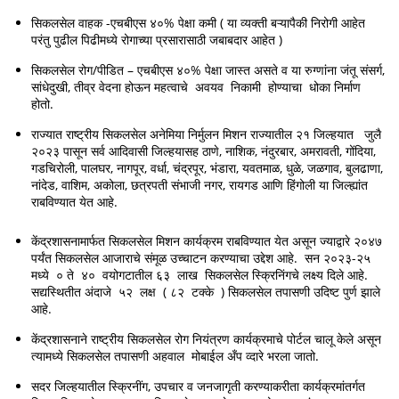
सिकलसेल वाहक -एचबीएस ४०% पेक्षा कमी ( या व्यक्ती बऱ्यापैकी निरोगी आहेत
परंतु पुढील पिढीमध्ये रोगाच्या प्रसारासाठी जबाबदार आहेत )
सिकलसेल रोग/पीडित – एचबीएस ४०% पेक्षा जास्त असते व या रुग्‍णांना जंतू संसर्ग,
सांधेदुखी, तीव्र वेदना होऊन महत्‍वाचे अवयव निकामी होण्‍याचा धोका निर्माण
होतो.
राज्‍यात राष्‍ट्रीय सिकलसेल अनेमिया निर्मुलन मिशन राज्‍यातील २१ जिल्‍हयात जुलै
२०२३ पासून सर्व आदिवासी जिल्‍हयासह ठाणे, नाशिक, नंदुरबार, अमरावती, गोंदिया,
गडचिरोली, पालघर, नागपूर, वर्धा, चंद्रपूर, भंडारा, यवतमाळ, धुळे, जळगाव, बुलढाणा,
नांदेड, वाशिम, अकोला, छत्रपती संभाजी नगर, रायगड आणि हिंगोली या जिल्ह्यांत
राबविण्यात येत आहे.
केंद्रशासनामार्फत सिकलसेल मिशन कार्यक्रम राबविण्यात येत असून ज्‍याद्वारे २०४७
पर्यंत सिकलसेल आजाराचे संमूळ उच्‍चाटन करण्‍याचा उद्देश आहे. सन २०२३-२५
मध्‍ये ० ते ४० वयोगटातील ६३ लाख सिकलसेल स्क्रिनिंगचे लक्ष्‍य दिले आहे.
सद्यस्थितीत अंदाजे ५२ लक्ष ( ८२ टक्‍के ) सिकलसेल तपासणी उदिष्‍ट पुर्ण झाले
आहे.
केंद्रशासनाने राष्‍ट्रीय सिकलसेल रोग नियंत्रण कार्यक्रमाचे पोर्टल चालू केले असून
त्यामध्ये सिकलसेल तपासणी अहवाल मोबाईल अँप व्दारे भरला जातो.
सदर जिल्‍हयातील स्क्रिनींग, उपचार व जनजागृती करण्‍याकरीता कार्यक्रमांतर्गत