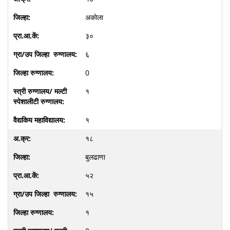
अकोला
३०
६
0
१
१
१८
बुलढाणा
५२
१५
१