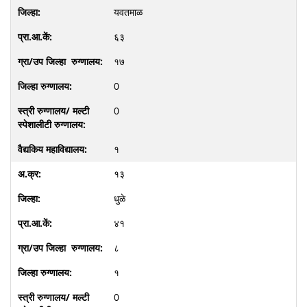
यवतमाळ
६३
१७
0
0
१
१३
धुळे
४१
८
१
0