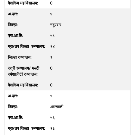
0
४
नंदूरबार
५८
१४
१
0
0
५
अमरावती
५६
१३