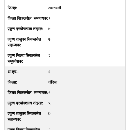
अमरावती
१
७
७
२
६
गोंदिया
१
५
0
२