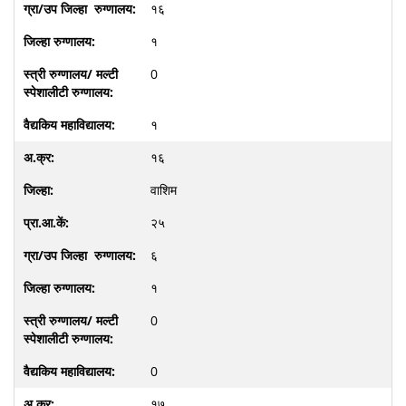
१६
१
0
१
१६
वाशिम
२५
६
१
0
0
१७