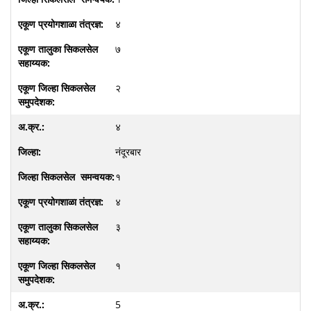
४
७
२
४
नंदूरबार
१
४
३
१
5