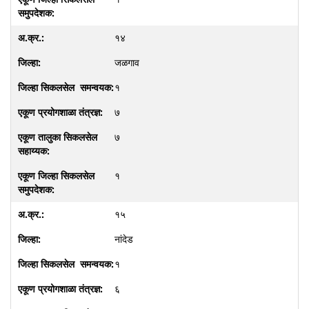
१४
जळगाव
१
७
७
१
१५
नांदेड
१
६