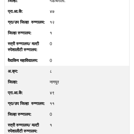
गडचिरोली.
४७
१२
१
0
0
८
नागपूर
४९
११
0
१