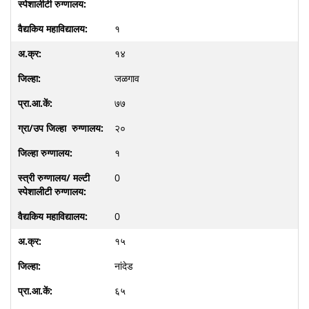
१
१४
जळगाव
७७
२०
१
0
0
१५
नांदेड
६५