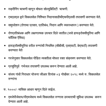
स्क्रीनिंग चाचणी म्हणून मोफत सोल्‍यूबिलिटी चाचणी.
एचएलएल द्वारे सिकलसेल निश्चित निदानासाठीचीएचपीएलसी तपासणी करण्‍यात येते.
समुपदेशन (रोगाचा प्रसार, प्रतिबंध, निदान आणि व्यवस्थापन ) करण्‍यात येते.
रोगप्रतिबंधक आणि लक्षणात्मक उपचार दिले जातील (जसे हायड्रोक्सीयुरिया आणि
फॉलिक ऍसिड)
हायड्रॉक्सीयुरिया वरील रुग्‍णांची नियमित (सीबीसी, एलएफटी, केएफटी) तपासणी
करण्‍यात येते
गरजेनुसार सिकलसेल पीडित व्यक्तीला मोफत रक्त संक्रमण करण्‍यात येते.
प्रसुतिपूर्व गर्भजल तपासणी उपलब्‍ध करुन देण्‍यात आली आहे.
संजय गांधी निराधार योजना जीआर दिनांक ०३ नोव्हेंबर २०१८ मध्ये रु. सिकलसेल
रुग्णांना
रु. १०००/- मासिक आधार म्हणून दिले जाईल.
एमजेपीजेवाय/पीएमजेवाय मध्ये सिकलसेल रुग्‍णास उपचाराची सुविधा उपलब्‍ध करुन
देण्‍यात आली आहे.