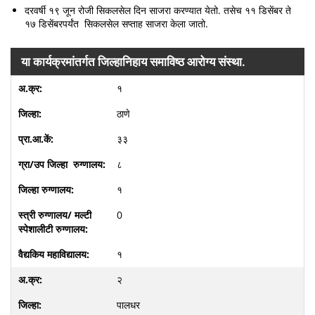
दरवर्षी १९ जून रोजी सिकलसेल दिन साजरा करण्‍यात येतो. तसेच ११ डिसेंबर ते
१७ डिसेंबरपर्यंत सिकलसेल सप्ताह साजरा केला जातो.
या कार्यक्रमांतर्गत जिल्‍हानिहाय समाविष्‍ठ आरोग्‍य संस्‍था.
१
ठाणे
३३
८
१
0
१
२
पालधर