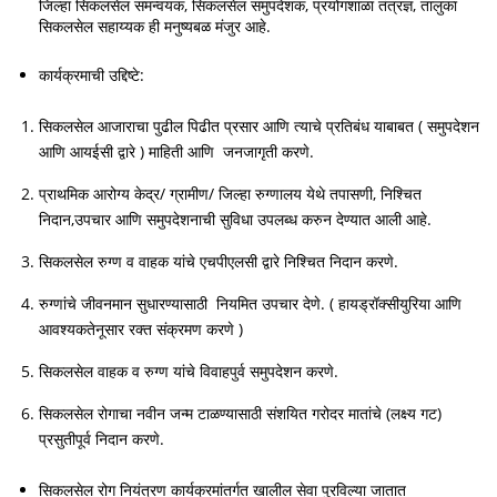
जिल्‍हा सिकलसेल समन्‍वयक, सिकलसेल समुपदेशक, प्रयोगशाळा तंत्रज्ञ, तालुका
सिकलसेल सहाय्यक ही मनुष्‍यबळ मंजुर आहे.
कार्यक्रमाची उद्दिष्टे:
सिकलसेल आजाराचा पुढील पिढीत प्रसार आणि त्याचे प्रतिबंध याबाबत ( समुपदेशन
आणि आयईसी द्वारे ) माहिती आणि जनजागृती करणे.
प्राथमिक आरोग्‍य केद्र/ ग्रामीण/ जिल्‍हा रुग्‍णालय येथे तपासणी, निश्चित
निदान,उपचार आणि समुपदेशनाची सुविधा उपलब्‍ध करुन देण्‍यात आली आहे.
सिकलसेल रुग्‍ण व वाहक यांचे एचपीएलसी द्वारे निश्‍चित निदान करणे.
रुग्‍णांचे जीवनमान सुधारण्‍यासाठी नियमित उपचार देणे. ( हायड्रॉक्सीयुरिया आणि
आवश्‍यकतेनूसार रक्‍त संक्रमण करणे )
सिकलसेल वाहक व रुग्‍ण यांचे विवाहपुर्व समुपदेशन करणे.
सिकलसेल रोगाचा नवीन जन्‍म टाळण्‍यासाठी संशयित गरोदर मातांचे (लक्ष्य गट)
प्रसुतीपूर्व निदान करणे.
सिकलसेल रोग नियंत्रण कार्यक्रमांतर्गत खालील सेवा पुरविल्या जातात