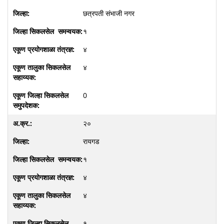
छत्रपती संभाजी नगर
१
४
४
0
२०
रायगड
१
४
४
१