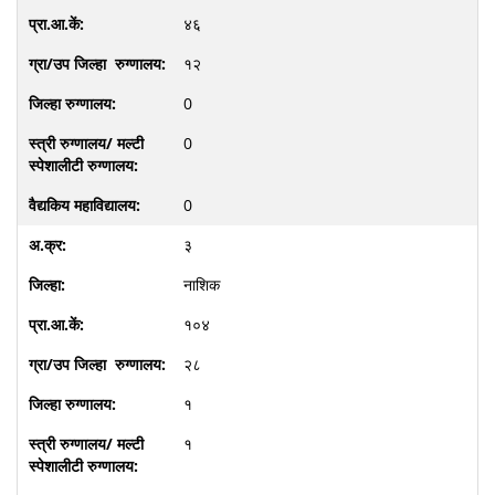
४६
१२
0
0
0
३
नाशिक
१०४
२८
१
१