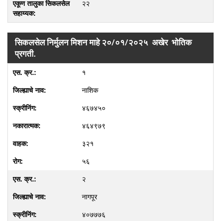
२२
सिकलसेल निर्मुलन मिशन माहे २०/०१/२०२५ अखेर भोतिक
प्रगती.
१
नाशिक
४६७४५०
४६४९७९
३२१
५६
२
नागपूर
४०७७७६