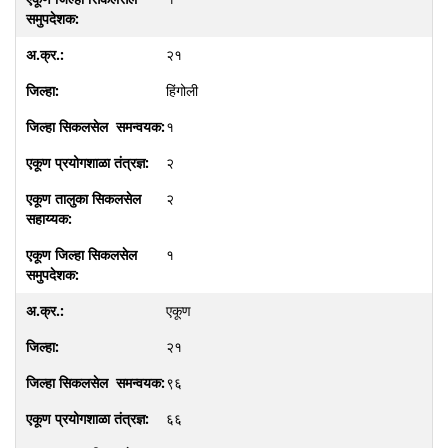
२१
हिंगोली
१
२
२
१
एकूण
२१
९६
६६