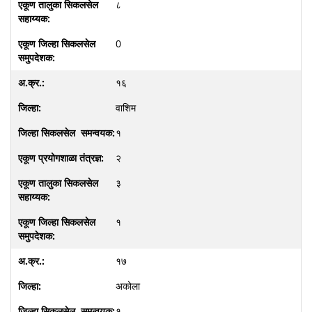
८
0
१६
वाशिम
१
२
३
१
१७
अकोला
१