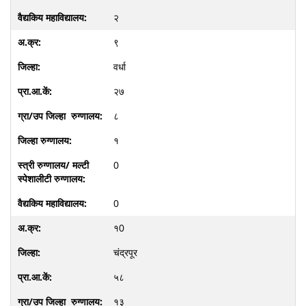
२
९
वर्धा
२७
८
१
0
0
१0
चंद्रपूर
५८
१३