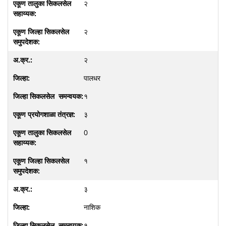
२
२
२
पालधर
१
३
0
१
३
नाशिक
१