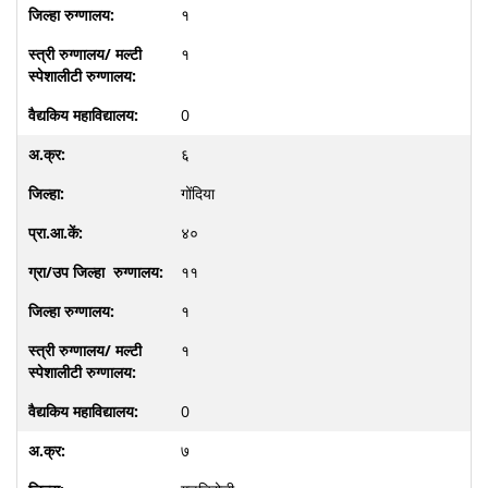
१
१
0
६
गोंदिया
४०
११
१
१
0
७