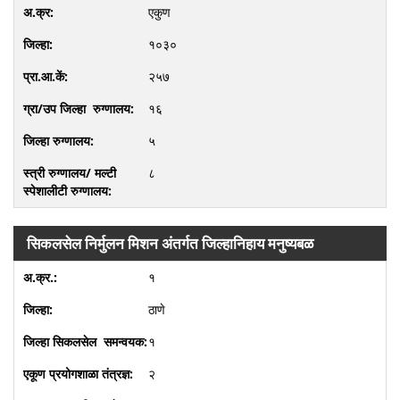
एकुण
१०३०
२५७
१६
५
८
सिकलसेल निर्मुलन मिशन अंतर्गत जिल्‍हानिहाय मनुष्‍यबळ
१
ठाणे
१
२