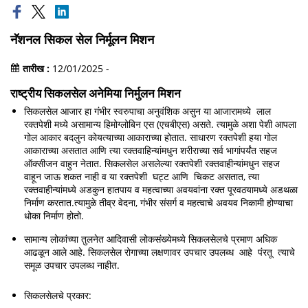
नॅशनल सिकल सेल निर्मूलन मिशन
तारीख :
12/01/2025 -
राष्‍ट्रीय सिकलसेल अनेमिया निर्मुलन मिशन
सिकलसेल आजार हा गंभीर स्‍वरुपाचा अनुवंशिक असुन या आजारामध्‍ये लाल
रक्‍तपेशी मध्‍ये असामान्य हिमोग्लोबिन एस (एचबीएस) असते. त्‍यामुळे अशा पेशी आपला
गोल आकार बदलुन कोयत्‍याच्‍या आकाराच्‍या होतात. साधारण रक्‍तपेशी हया गोल
आकाराच्‍या असतात आणि त्‍या रक्‍तवाहिन्‍यांमधुन शरीराच्‍या सर्व भागांपर्यंत सहज
ऑक्‍सीजन वाहुन नेतात. सिकलसेल असलेल्‍या रक्‍तपेशी रक्‍तवाहीन्‍यांमधुन सहज
वाहून जाऊ शकत नाही व या रक्‍तपेशी घट्ट आणि चिकट असतात, त्‍या
रक्‍तवाहीन्‍यांमध्‍ये अडकुन हातपाय व महत्‍वाच्‍या अवयवांना रक्‍त पूरवठयामध्‍ये अडथळा
निर्माण करतात.त्‍यामुळे तीव्र वेदना, गंभीर संसर्ग व महत्‍वाचे अवयव निकामी होण्‍याचा
धोका निर्माण होतो.
सामान्य लोकांच्या तुलनेत आदिवासी लोकसंख्येमध्ये सिकलसेलचे प्रमाण अधिक
आढळून आले आहे. सिकलसेल रोगाच्‍या लक्षणावर उपचार उपलब्‍ध आहे पंरतू त्‍याचे
समूळ उपचार उपलब्‍ध नाहीत.
सिकलसेलचे प्रकार: