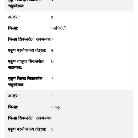
७
गडचिरोली
१
७
0
१
८
नागपूर
१
६