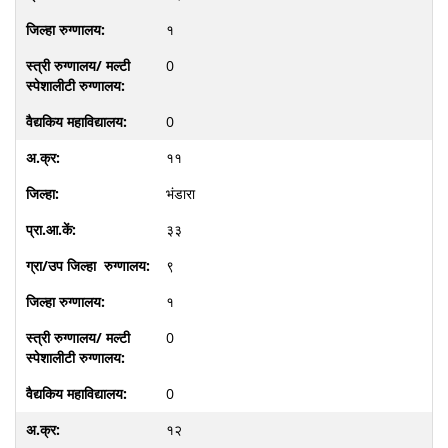
१
0
0
११
भंडारा
३३
९
१
0
0
१२