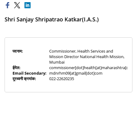
Shri Sanjay Shripatrao Katkar(I.A.S.)
पदनाम:
Commissioner, Health Services and
Mission Director National Health Mission,
Mumbai
ईमेल:
commissioner[dot]health[at]maharashtra[dot]g
Email Secondary:
mdnrhm09[at]gmail[dot]com
दूरध्वनी क्रमांक:
022-22620235