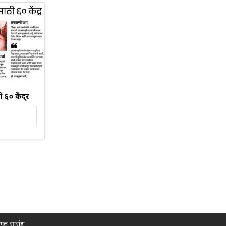
ी ६० केंद्र
ागत सारांश