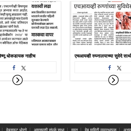
विष्णू धोकडायक नाहीच
एचआयव्ही रुघ्नालयाच्या सुवेदे साथ
वेबसाइट धोरणे
आमच्याशी संपर्क साधा
मदत
वेब माहिती व्यवस्थापक
अभ्य